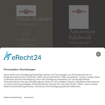
Dünhofenhütte
Embergeralm
1
Autoreisen
9761
Edelweiß
Greifenburg
Embergeralm
Österreich
1
Mobil:
+43
9761
660 611 17
Greifenburg
30
Österreich
Hütte:
+43
Mobil:
+43
676 73 999
650 33 63
51
63 1
info@duenhofenhuette.at
Hütte:
+43
Anfrage
660 611 17
30
info@autoreisen-