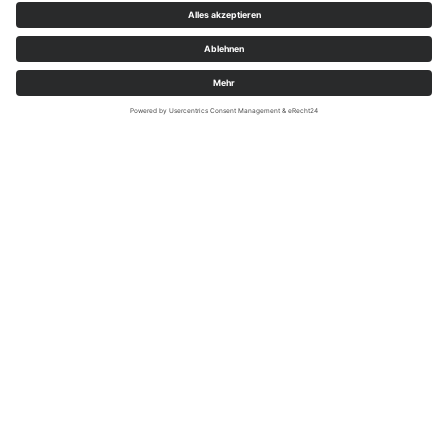
edelweiss.at
Anfrage
Wir benötigen Ihre Zustimmung, um
den Google Maps-Service zu laden!
Wir verwenden einen Service eines
Drittanbieters, um Karteninhalte einzubetten.
Dieser Service kann Daten zu Ihren Aktivitäten
sammeln. Bitte lesen Sie die Details durch und
stimmen Sie der Nutzung des Service zu, um
diese Karte anzuzeigen.
Mehr Informationen
Akzeptieren